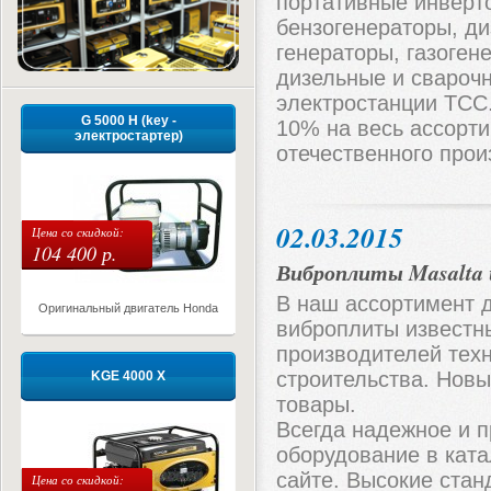
портативные инверт
бензогенераторы, ди
генераторы, газоген
дизельные и свароч
электростанции ТСС
G 5000 H (key -
10% на весь ассорт
электростартер)
отечественного прои
02.03.2015
Цена со скидкой:
104 400 р.
Виброплиты Masalta 
В наш ассортимент 
Оригинальный двигатель Honda
виброплиты известн
производителей тех
строительства. Новы
KGE 4000 X
товары.
Всегда надежное и 
оборудование в кат
сайте. Высокие стан
Цена со скидкой: