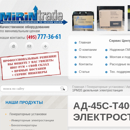
Качественное оборудование
по минимальным ценам
777-36-61
(495)
наши контакты:
Сервис Цент
Главная
О компании
Надежная Г
Новости
Монтаж и по
Контакты
Расходные м
Статьи
Тех. поддерж
Главная
/
Генераторные установки
/
Ав
1РМ20 дизельная электростанция
НАШИ ПРОДУКТЫ
АД-45С-Т4
ЭЛЕКТРОС
Генераторные установки
-
Инверторные электростанции
-
Бензогенераторы