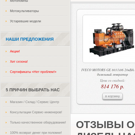
Мотопомпы
Мотокультиваторы
Устаревшие модели
НАШИ ПРЕДЛОЖЕНИЯ
Акции!
Хит сезона!
IVECO MOTORS GE 8031i06 20кВА 
Сертификаты «Нет проблем!»
дизельный генератор
Цена со скидкой:
814 176 р.
5 ПРИЧИН ВЫБРАТЬ НАС
в корзину
Магазин / Склад / Сервис Центр
Консультации Сервис-инженеров!
ОТЗЫВЫ О 
Только качественное оборудование!
100% возврат денег при поломке!