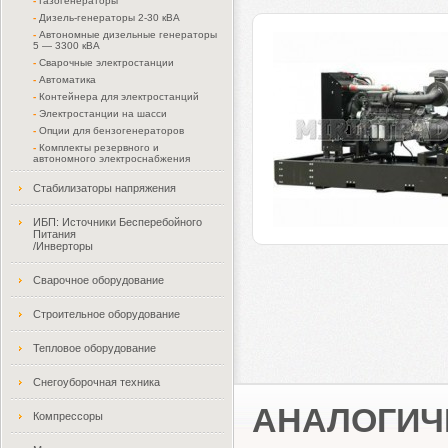
-
Газогенераторы
-
Дизель-генераторы 2-30 кВА
-
Автономные дизельные генераторы
5 — 3300 кВА
-
Сварочные электростанции
-
Автоматика
-
Контейнера для электростанций
-
Электростанции на шасси
-
Опции для бензогенераторов
-
Комплекты резервного и
автономного электроснабжения
Стабилизаторы напряжения
ИБП: Источники Бесперебойного
Питания
/Инверторы
Сварочное оборудование
Строительное оборудование
Тепловое оборудование
Снегоуборочная техника
АНАЛОГИЧ
Компрессоры