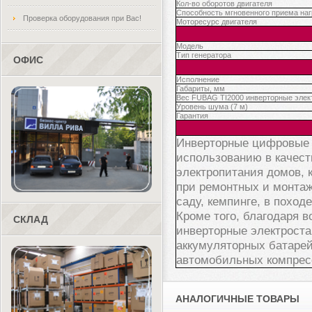
Кол-во оборотов двигателя
Способность мгновенного приема наг
Проверка оборудования при Вас!
Моторесурс двигателя
Модель
Тип генератора
ОФИС
Исполнение
Габариты, мм
Вес FUBAG TI2000 инверторные элект
Уровень шума (7 м)
Гарантия
Инверторные цифровые 
использованию в качест
электропитания домов, 
при ремонтных и монтаж
саду, кемпинге, в походе
Кроме того, благодаря 
СКЛАД
инверторные электроста
аккумуляторных батарей
автомобильных компресс
АНАЛОГИЧНЫЕ ТОВАРЫ