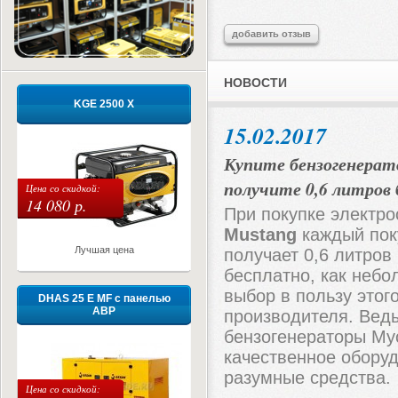
добавить отзыв
НОВОСТИ
KGE 2500 X
15.02.2017
Купите бензогенерат
получите 0,6 литров
Цена со скидкой:
14 080 р.
При покупке электро
Mustang
каждый пок
Лучшая цена
получает 0,6 литров
бесплатно, как небо
выбор в пользу этог
DHAS 25 E MF с панелью
АВР
производителя. Вед
бензогенераторы Му
качественное обору
разумные средства.
Цена со скидкой: