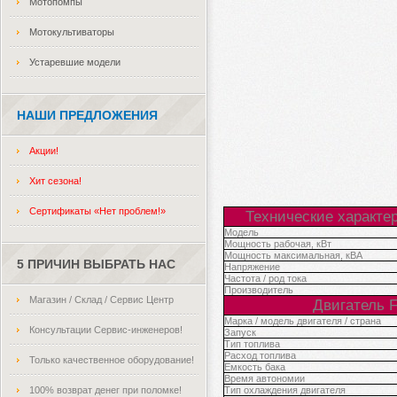
Мотопомпы
Мотокультиваторы
Устаревшие модели
НАШИ ПРЕДЛОЖЕНИЯ
Акции!
Хит сезона!
Сертификаты «Нет проблем!»
Технические характе
Модель
Мощность рабочая, кВт
Мощность максимальная, кВА
5 ПРИЧИН ВЫБРАТЬ НАС
Напряжение
Частота / род тока
Производитель
Магазин / Склад / Сервис Центр
Двигатель 
Марка / модель двигателя / страна
Консультации Сервис-инженеров!
Запуск
Тип топлива
Расход топлива
Только качественное оборудование!
Емкость бака
Время автономии
100% возврат денег при поломке!
Тип охлаждения двигателя