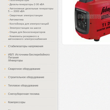
-
Газогенераторы
-
Дизель-генераторы 2-30 кВА
-
Автономные дизельные генераторы
5 — 3300 кВА
-
Сварочные электростанции
-
Автоматика
-
Контейнера для электростанций
-
Электростанции на шасси
-
Опции для бензогенераторов
-
Комплекты резервного и
автономного электроснабжения
Стабилизаторы напряжения
ИБП: Источники Бесперебойного
Питания
/Инверторы
Сварочное оборудование
Строительное оборудование
Тепловое оборудование
Снегоуборочная техника
Компрессоры