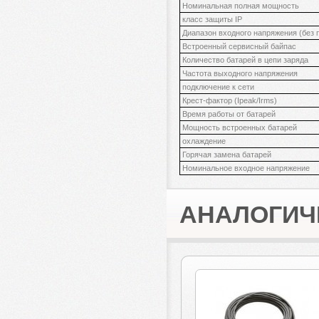
Номинальная полная мощность
класс защиты IP
Диапазон входного напряжения (без
Встроенный сервисный байпас
Количество батарей в цепи заряда
Частота выходного напряжения
подключение к сети
Крест-фактор (Ipeak/Irms)
Время работы от батарей
Мощность встроенных батарей
охлаждение
Горячая замена батарей
Номинальное входное напряжение
АНАЛОГИЧ