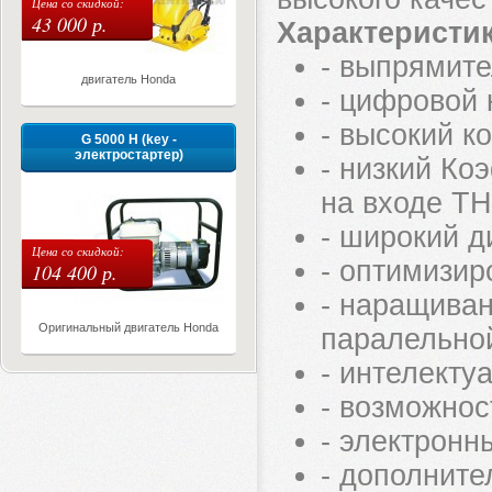
Цена со скидкой:
43 000 р.
Характеристик
- выпрямите
двигатель Honda
- цифровой 
- высокий к
G 5000 H (key -
электростартер)
- низкий Ко
на входе TH
- широкий д
Цена со скидкой:
- оптимизир
104 400 р.
- наращиван
Оригинальный двигатель Honda
паралельно
- интелекту
- возможнос
- электронн
- дополните