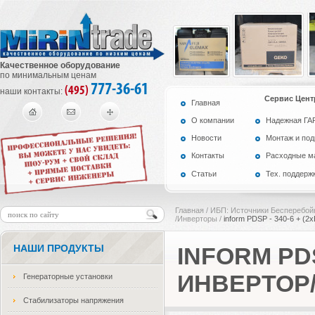
Качественное оборудование
по минимальным ценам
777-36-61
(495)
наши контакты:
Сервис Цент
Главная
О компании
Надежная Г
Новости
Монтаж и по
Контакты
Расходные м
Статьи
Тех. поддерж
Главная
/
ИБП: Источники Бесперебой
/Инверторы
/
inform PDSP - 340-6 + (
НАШИ ПРОДУКТЫ
INFORM PDS
ИНВЕРТОР
Генераторные установки
Стабилизаторы напряжения