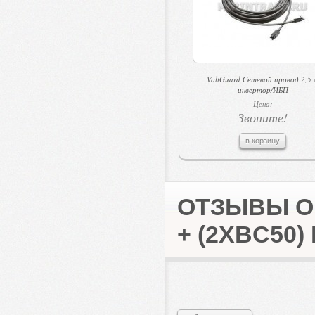
VoltGuard Сетевой провод 2,5 
инвертор/ИБП
Цена:
Звоните!
в корзину
ОТЗЫВЫ О 
+ (2XBC50