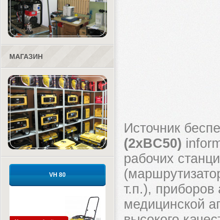
МАГАЗИН
Источник бесп
(2xBC50)
infor
рабочих станц
(маршрутизато
VH 80
т.п.), приборо
медицинской ап
высокого качес