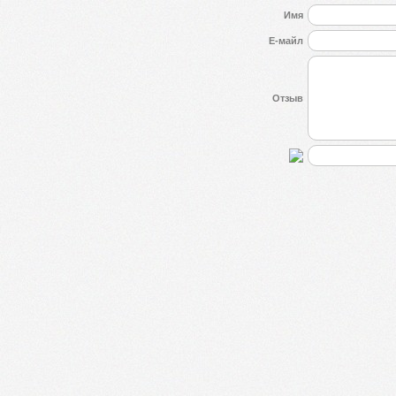
Имя
Е-майл
Отзыв