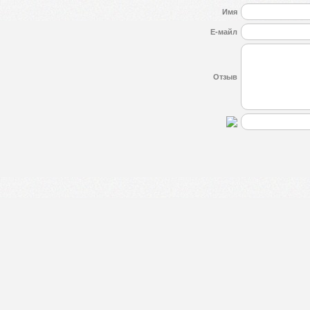
Имя
Е-майл
Отзыв