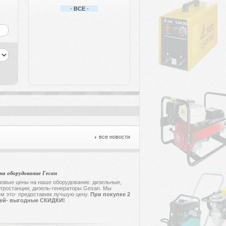
-
ВСЕ
-
все новости
на оборудование Гесан
овые цены на наше оборудование: дизельные,
тростанции, дизель-генераторы Gesan. Мы
ем это- предоставим лучшую цену.
При покупке 2
лей- выгодные СКИДКИ
!