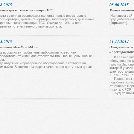
08.2015
08.06.2015
ение цен на электростанции ТСС
Мотокультива
ыта сезонная распродажа на портативные инверторные
На нашем сайт
огенераторы, дизель-генераторы, газогенераторы, дизельные
туда добавлен
арочные электростанции ТСС. Скидки до 10% на весь
(Германия).
ртимент отечественного производителя.
03.2015
21.11.2014
оплиты Masalta и Mikasa
Остерегайтесь 
и электростан
ш ассортимент добавлены виброплиты известных
зводителей техники для строительства. Новые цены, новые
В связи с уча
ры.
оборудование (
да надежное и проверенное оборудование в каталоге на
просим Вас спр
м сайте. Высокие стандарты качества по доступным ценам.
который указан 
электростанции
KIPOR POWER C
Генераторы п
подобные, кото
отношения к пр
гиганта KIPOR.
Будьте внимат