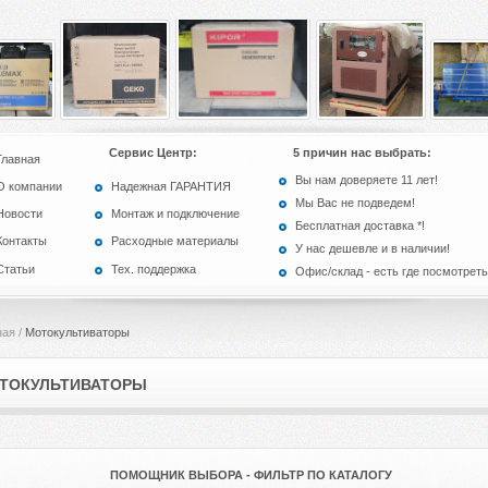
Сервис Центр:
5 причин нас выбрать:
Главная
Вы нам доверяете 11 лет!
О компании
Надежная ГАРАНТИЯ
Мы Вас не подведем!
Новости
Монтаж и подключение
Бесплатная доставка *!
Контакты
Расходные материалы
У нас дешевле и в наличии!
Статьи
Тех. поддержка
Офис/склад - есть где посмотреть
ная
/
Мотокультиваторы
ТОКУЛЬТИВАТОРЫ
ПОМОЩНИК ВЫБОРА - ФИЛЬТР ПО КАТАЛОГУ