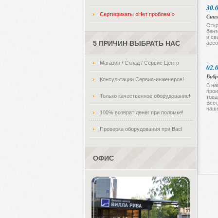
30.
Сертификаты «Нет проблем!»
Сниж
Откр
бенз
и св
5 ПРИЧИН ВЫБРАТЬ НАС
ассо
Магазин / Склад / Сервис Центр
02.
Вибр
Консультации Сервис-инженеров!
В на
прои
Только качественное оборудование!
това
Всег
наше
100% возврат денег при поломке!
Проверка оборудования при Вас!
ОФИС