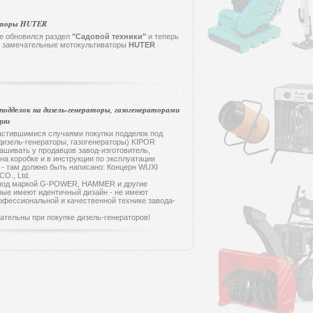
торы HUTER
е обновился раздел
"Садовой техники"
и теперь
ы замечательные мотокультиваторы
HUTER
подделок на дизель-генераторы, газогенераторами
ции
стившимися случаями покупки подделок под
дизель-генераторы, газогенераторы) KIPOR
ашивать у продавцов завод-изготовитель,
на коробке и в инструкции по эксплуатации
 - там должно быть написано: Концерн WUXI
O., Ltd.
од маркой G-POWER, HAMMER и другие
рые имеют идентичный дизайн - не имеют
офессиональной и качественной технике завода-
ельны при покупке дизель-генераторов!