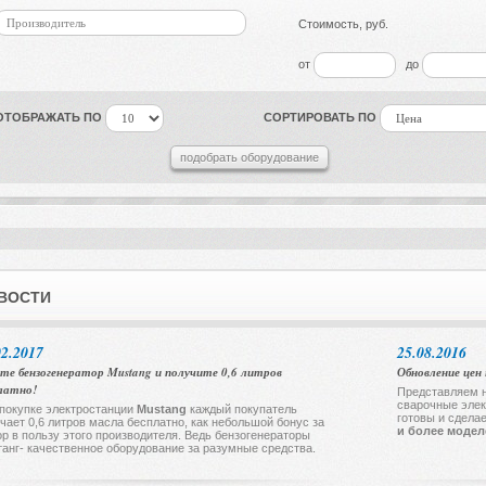
Производитель
Стоимость, руб.
от
до
ОТОБРАЖАТЬ ПО
СОРТИРОВАТЬ ПО
ВОСТИ
02.2017
25.08.2016
те бензогенератор Mustang и получите 0,6 литров
Обновление цен 
латно!
Представляем н
сварочные элек
покупке электростанции
Mustang
каждый покупатель
готовы и сдела
чает 0,6 литров масла бесплатно, как небольшой бонус за
и более моде
р в пользу этого производителя. Ведь бензогенераторы
анг- качественное оборудование за разумные средства.