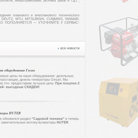
оплиты, вибротрамбовки, резчика швов и т.д.) ,
дения планового и внепланового технического
 DEUTZ, MTU, MITSUBISHI, CUMMINS, YANMAR,
О ПОПОЛНЯЕТСЯ — УТОЧНЯЙТЕ У СЕРВИС-
все новости
на оборудование Гесан
овые цены на наше оборудование: дизельные,
тростанции, дизель-генераторы Gesan. Мы
ем это- предоставим лучшую цену.
При покупке 2
лей- выгодные СКИДКИ
!
торы HUTER
е обновился раздел
"Садовой техники"
и теперь
ы замечательные мотокультиваторы
HUTER