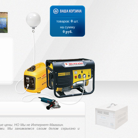
0
товаров:
шт.
на сумму
0
руб.
ие цены. НО Мы не Интернет-Магазин.
ми. Мы занимаемся своим делом серьезно и