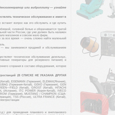
 бензогенератор или виброплиту — узнайте
ствлять техническое обслуживание и имеет в
 встанет вопрос как его обслужить и где купить
облемой, головной болью и оборачивается тратой
льной части России, где уже должен быть налажен
мало магазинов и совсем мало фирм.
 за все время — очень сложно найти маленький
ель.
в — мы занимаемся продажей и обслуживанием
ествляет техническое обслуживание дизельных,
тивные генераторы для резервного питания) и
ннего сгорания в составе оборудования, которое
ктростанций (В СПИСКЕ НЕ УКАЗАНА ДРУГАЯ
(Китай), EISEMANN (Германия), ELEMAX(Япония),
UBAG (Германия-Китай), GEKO (Германия), GEN
EEN—FIELD (Китай), GROST (Китай), HITACHI
OL (Испания), ITC POWER (Корея-Китай), IVECO
 STROM (Германия), MUSTANG / CHAMPION (США-
ранция), ТSS (Россия), ULTRA FRANCE (Китай),
электростанции
.д.) для проведения планового и внепланового