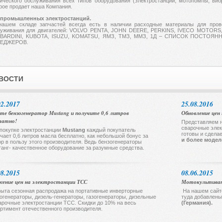
ического обслуживания всех типов оборудования (электростанции, мотопомпы, вибр
рое продает наша Компания.
 промышленных электростанций.
нашем складе запчастей всегда есть в наличии расходные материалы для прове
уживания для двигателей:
VOLVO PENTA, JOHN DEERE, PERKINS, IVECO MOTORS,
BARDINI, KUBOTA, ISUZU, KOMATSU,
ЯМЗ, ТМЗ, ММЗ, 1Д
–
СПИСОК ПОСТОЯНН
ЕДЖЕРОВ.
ВОСТИ
02.2017
25.08.2016
те бензогенератор Mustang и получите 0,6 литров
Обновление цен 
латно!
Представляем н
сварочные элек
покупке электростанции
Mustang
каждый покупатель
готовы и сдела
чает 0,6 литров масла бесплатно, как небольшой бонус за
и более моде
р в пользу этого производителя. Ведь бензогенераторы
анг- качественное оборудование за разумные средства.
08.2015
08.06.2015
ение цен на электростанции ТСС
Мотокультива
ыта сезонная распродажа на портативные инверторные
На нашем сайт
огенераторы, дизель-генераторы, газогенераторы, дизельные
туда добавлен
арочные электростанции ТСС. Скидки до 10% на весь
(Германия).
ртимент отечественного производителя.