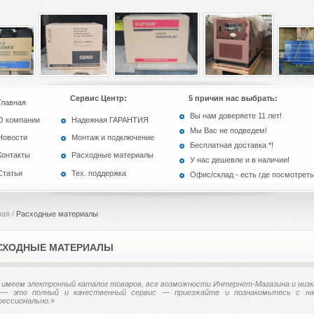
Сервис Центр:
5 причин нас выбрать:
Главная
Вы нам доверяете 11 лет!
О компании
Надежная ГАРАНТИЯ
Мы Вас не подведем!
Новости
Монтаж и подключение
Бесплатная доставка *!
Контакты
Расходные материалы
У нас дешевле и в наличии!
Статьи
Тех. поддержка
Офис/склад - есть где посмотреть
ная
/
Расходные материалы
СХОДНЫЕ МАТЕРИАЛЫ
имеем электронный каталог товаров, все возможности Интернет-Магазина и низк
— это полный и качественный сервис — приезжайте и познакомьтесь с на
ессионально.»