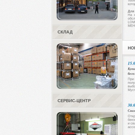
техн
кото
Для
На 
обсл
LOM
МЕН
СКЛАД
НО
15.
Купи
бесп
При 
полу
выбо
Муст
СЕРВИС-ЦЕНТР
30.
Сниж
Откр
бенз
и св
ассо