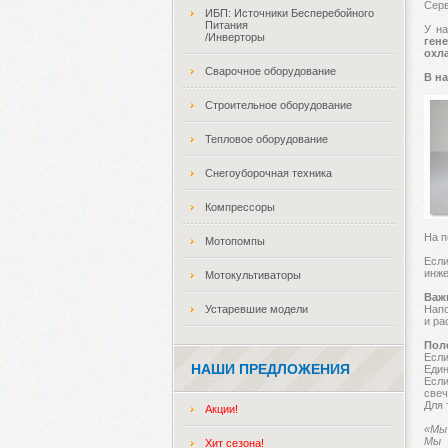
Серв
ИБП: Источники Бесперебойного
Питания
У н
/Инверторы
ген
охл
Сварочное оборудование
В н
Строительное оборудование
Тепловое оборудование
Снегоуборочная техника
Компрессоры
На п
Мотопомпы
Если
инже
Мотокультиваторы
Важ
Устаревшие модели
Напо
и ра
Пол
Есл
НАШИ ПРЕДЛОЖЕНИЯ
Един
Если
свеч
Для 
Акции!
«Мы 
Мы 
Хит сезона!