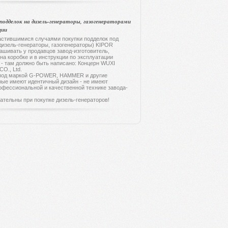
подделок на дизель-генераторы, газогенераторами
ции
стившимися случаями покупки подделок под
дизель-генераторы, газогенераторы) KIPOR
ашивать у продавцов завод-изготовитель,
на коробке и в инструкции по эксплуатации
 - там должно быть написано: Концерн WUXI
O., Ltd.
од маркой G-POWER, HAMMER и другие
рые имеют идентичный дизайн - не имеют
офессиональной и качественной технике завода-
ельны при покупке дизель-генераторов!