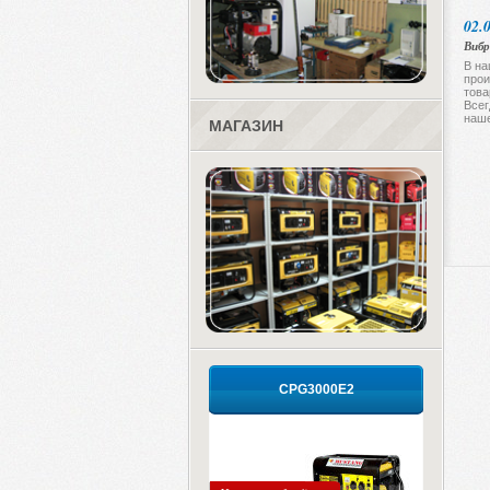
02.
Вибр
В на
прои
това
Всег
наше
МАГАЗИН
CPG3000E2