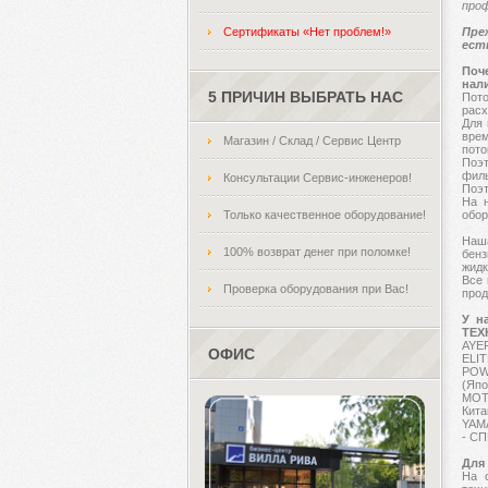
проф
Сертификаты «Нет проблем!»
Пре
ест
Поч
нал
5 ПРИЧИН ВЫБРАТЬ НАС
Пото
расх
Для 
врем
Магазин / Склад / Сервис Центр
пото
Поэт
филь
Консультации Сервис-инженеров!
Поэт
На 
Только качественное оборудование!
обор
Наша
100% возврат денег при поломке!
бен
жидк
Все 
Проверка оборудования при Вас!
прод
У н
ТЕХ
AYER
ОФИС
ELI
POW
(Япо
MOT
Кита
YAMA
- С
Для
На с