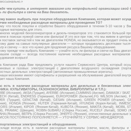
ессионально.»
жде чем купить в интернет магазине или непрофильной организации свой
ь ли фильтра и свечи на Ваш двигатель.
ему важно выбрать при покупке оборудования Компанию, которая может осуще
ичии необходимые расходные материалы для проведения ТО?
му что после покупки и отработке Вашего оборудования в течении 5-10 часов у Вас
одные материалы для этого.
многих моделей бензогенераторов и дизель-генераторов это становится большой пр
ени в поисках нужной свечи или фильтра! И это все при том, что мы живем в центра
к поставок запчастей к тем же двигателям
HONDA,
но оказывается их продает очень 
ому даже на самые популярные двигатели — которые продавались десятками тысяч
тр и свечку — все что нужно для продления ресурса Вашему оборудованию.
ому прежде чем выбрать Компанию — узнайте есть ли фильтра и свечи на Ваш двигат
нашем складе — всегда постоянное наличие необходимых расходных материало
удования всерьез!
 Компания рада Вам предложить услуги нашего Сервисного Центра, который осущ
зиновых и газовых электростанций с двигателями воздушного охлаждения (порта
остных дизельных электростанций (автономные промышленные агрегаты).
наши механики имеют сертификаты и разрешения на обслуживание двигателей внутре
ает наша Компания.
ас есть в наличии расходные материалы для дизельных и бензиновых эле
НИКА: КУЛЬТИВАТОРЫ, ГАЗОНОКОСИЛКИ, ВИБРОПЛИТЫ И Т.П.):
BE (Испания), AKSA (Турция), AYERBE (Испания),CUMMINS (Англия), DAMASK / SKAT 
TECH (Китай), ENDRESS (Германия), EUROPOWER (Бельгия),FG WILSON (Англия), F
ER (Турция), GENCTAB (Китай), GESAN (Испания), GREEN POWER (Италия), GR
ния), HONDA (Япония), HUTER (Германия-Китай), HYUNDAI (Корея-Китай), INMES
ORS (Италия), KIPOR (Япония-Китай), KUBOTA (Япония), MAKITA (Китай), MOBIL
й), PRAMAC (Швеция), ROBIN-SUBARU (Сборка Россия), RUCELF (Китай), SDMO (Ф
HA (Япония), ВЕПРЬ (Сборка Россия), ЭНЕРГО (Япония), отечественные дизельные 
ПИСОК ПОСТОЯННО ПОПОЛНЯЕТСЯ — УТОЧНЯЙТЕ У СЕРВИС-МЕНЕДЖЕРОВ.
 портативных электростанций и оборудования.
кладе всегда есть в наличии расходные материалы (свечи, масло, фильтры и т