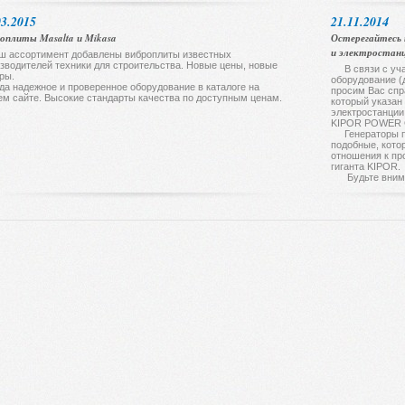
03.2015
21.11.2014
оплиты Masalta и Mikasa
Остерегайтесь 
и электростан
ш ассортимент добавлены виброплиты известных
зводителей техники для строительства. Новые цены, новые
В связи с уча
ры.
оборудование (
да надежное и проверенное оборудование в каталоге на
просим Вас спр
м сайте. Высокие стандарты качества по доступным ценам.
который указан 
электростанции
KIPOR POWER C
Генераторы п
подобные, кото
отношения к пр
гиганта KIPOR.
Будьте внимат