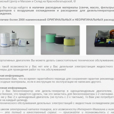
исный Центр и Магазин и Склад на Краснобогатырской, 6!
ас Вы всегда найдете
в наличии расходные материалы (свечи, масло, фильтры и
ераторов с воздушным охлаждением и расходники для дизельгенераторо
аждения.
аличии более 2000 наименований ОРИГИНАЛЬНЫХ и НЕОРИГИНАЛЬНЫХ расходн
ортативных двигателях Вы можете делать самостоятельно техническое обслуживание
 такой возможности у Вас нет или у Вас дизельная электростанция жидкостного
неры для проведения работ по тех.обслуживанию!
ная информация.
минаем Вам, что во время гарантийного периода для сохранения гарантии рекоменду
сходные материалы, если в инструкции по эксплуатации не написано другого.
езная информация.
и у Вас бензогенератор или дизель-генератор в одноцилиндровым двигателем
ственное, что придется сделать, так это запастись для бензогенератора 1-2 свечками.
 же у Вас 2-х цилиндровый двигатель (не путать с 2-х тактным), то Вам уже потребу
е на каждый цилиндр.
технического обслуживания дизельных электростанций с жидкостным охлаждением р
имеем электронный каталог товаров, все возможности Интернет-Магазина и низк
— это полный и качественный сервис — приезжайте и познакомьтесь с на