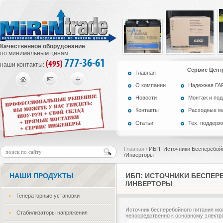
Качественное оборудование
по минимальным ценам
777-36-61
(495)
наши контакты:
Сервис Цент
Главная
О компании
Надежная Г
Новости
Монтаж и по
Контакты
Расходные м
Статьи
Тех. поддерж
Главная
/
ИБП: Источники Бесперебой
/Инверторы
НАШИ ПРОДУКТЫ
ИБП: ИСТОЧНИКИ БЕСПЕР
/ИНВЕРТОРЫ
Генераторные установки
Источник бесперебойного питания мо
Стабилизаторы напряжения
непосредственно к основному электр