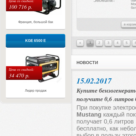
Цена со скидкой:
бай
Мо
100 716 р.
ба
Франция, большой бак
в корзи
KGE 6500 E
«
1
2
3
4
5
НОВОСТИ
Цена со скидкой:
34 470 р.
15.02.2017
Купите бензогенерат
Лидер продаж
получите 0,6 литров
При покупке электро
Mustang
каждый пок
получает 0,6 литров
бесплатно, как небо
выбор в пользу этог