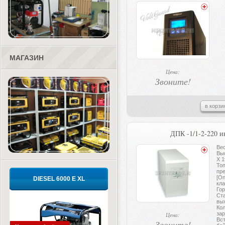
МАГАЗИН
Цена:
Звоните!
в корзи
ДПК -1/1-2-220 
Вес
Вы
X 1
То
пр
[On
DIESEL 6000 E XL
кла
Гор
Ст
вы
Кол
зар
Цена:
Вс
Звоните!