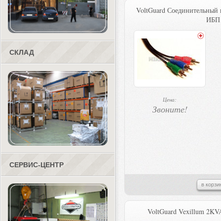
VoltGuard Соединительный 
ИБП
СКЛАД
Цена:
Звоните!
СЕРВИС-ЦЕНТР
в корзи
VoltGuard Vexillum 2K