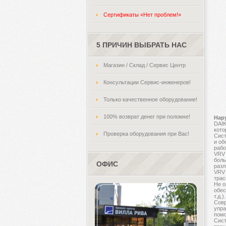
Сертификаты «Нет проблем!»
5 ПРИЧИН ВЫБРАТЬ НАС
Магазин / Склад / Сервис Центр
Консультации Сервис-инженеров!
Только качественное оборудование!
100% возврат денег при поломке!
Нар
DAIK
кото
Проверка оборудования при Вас!
Cист
и об
рабо
VRV 
боль
ОФИС
разл
VRV 
трас
Не о
обес
т.д.).
Совр
упра
помо
Сист