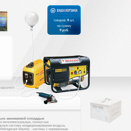
0
товаров:
шт.
на сумму
0
руб.
оздушного
ьно занимаемой площадью
ал интеллектуальную, полностью
ьную систему кондиционирования воздуха,
 Refregerant Volume) - систему с переменным