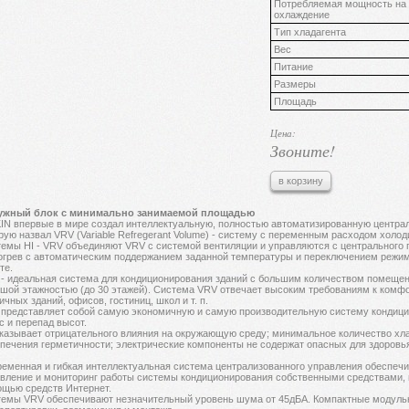
Потребляемая мощность на
охлаждение
Тип хладагента
Вес
Питание
Размеры
Площадь
Цена:
Звоните!
в корзину
ужный блок с минимально занимаемой площадью
IN впервые в мире создал интеллектуальную, полностью автоматизированную центра
рую назвал VRV (Variable Refregerant Volume) - систему с переменным расходом холод
емы HI - VRV объединяют VRV с системой вентиляции и управляются с центрального
огрев с автоматическим поддержанием заданной температуры и переключением режим
те.
- идеальная система для кондиционирования зданий с большим количеством помещени
шой этажностью (до 30 этажей). Система VRV отвечает высоким требованиям к комф
ичных зданий, офисов, гостиниц, школ и т. п.
представляет собой самую экономичную и самую производительную систему кондици
с и перепад высот.
казывает отрицательного влияния на окружающую среду; минимальное количество хл
печения герметичности; электрические компоненты не содержат опасных для здоровья
еменная и гибкая интеллектуальная система централизованного управления обеспечив
вление и мониторинг работы системы кондиционирования собственными средствами, 
щью средств Интернет.
емы VRV обеспечивают незначительный уровень шума от 45дБА. Компактные модуль