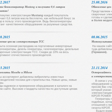
02.2017
25.08.2016
те бензогенератор Mustang и получите 0,6 литров
Обновление цен 
латно!
Представляем н
сварочные элек
покупке электростанции
Mustang
каждый покупатель
готовы и сдела
чает 0,6 литров масла бесплатно, как небольшой бонус за
и более моде
р в пользу этого производителя. Ведь бензогенераторы
анг- качественное оборудование за разумные средства.
08.2015
08.06.2015
ение цен на электростанции ТСС
Мотокультива
ыта сезонная распродажа на портативные инверторные
На нашем сайт
огенераторы, дизель-генераторы, газогенераторы, дизельные
туда добавлен
арочные электростанции ТСС. Скидки до 10% на весь
(Германия).
ртимент отечественного производителя.
03.2015
21.11.2014
оплиты Masalta и Mikasa
Остерегайтесь 
и электростан
ш ассортимент добавлены виброплиты известных
зводителей техники для строительства. Новые цены, новые
В связи с уча
ры.
оборудование (
да надежное и проверенное оборудование в каталоге на
просим Вас спр
м сайте. Высокие стандарты качества по доступным ценам.
который указан 
электростанции
KIPOR POWER C
Генераторы п
подобные, кото
отношения к пр
гиганта KIPOR.
Будьте внимат