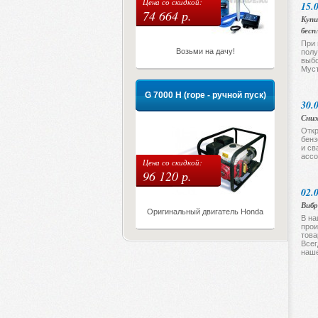
Цена со скидкой:
15.
74 664 р.
Купи
бесп
При 
Возьми на дачу!
полу
выбо
Муст
G 7000 H (rope - ручной пуск)
30.
Сниж
Откр
бенз
и св
ассо
Цена со скидкой:
96 120 р.
02.
Вибр
Оригинальный двигатель Honda
В на
прои
това
Всег
наше