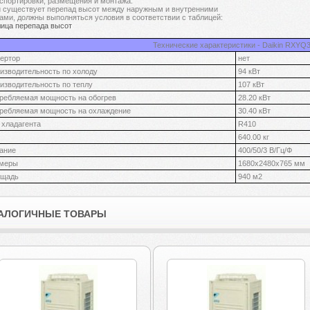
спортировки, размещения и монтажа.
 существует перепад высот между наружным и внутренними
ами, должны выполняться условия в соответствии с таблицей:
ица перепада высот
Технические характеристики - Daikin RXYQ
ертор
нет
изводительность по холоду
94 кВт
изводительность по теплу
107 кВт
ребляемая мощность на обогрев
28.20 кВт
ребляемая мощность на охлаждение
30.40 кВт
 хладагента
R410
640.00 кг
ание
400/50/3 В/Гц/Ф
меры
1680х2480х765 мм
ощадь
940 м2
АЛОГИЧНЫЕ ТОВАРЫ