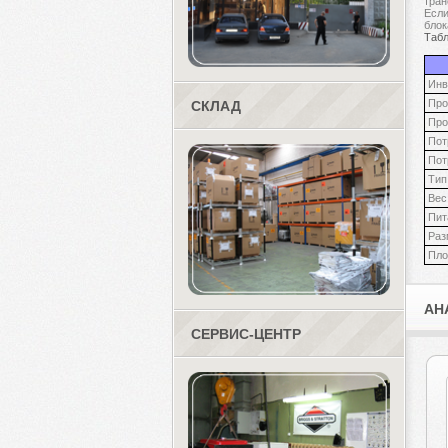
тран
Если
блок
Табл
Инв
Про
СКЛАД
Про
Пот
Пот
Тип
Вес
Пит
Раз
Пл
АН
СЕРВИС-ЦЕНТР