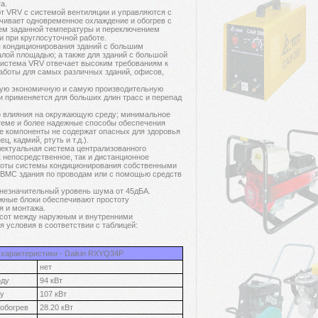
а.
т VRV с системой вентиляции и управляются с
чивает одновременное охлаждение и обогрев с
ем заданной температуры и переключением
 при круглосуточной работе.
я кондиционирования зданий с большим
лой площадью; а также для зданий с большой
 Система VRV отвечает высоким требованиям к
аботы для самых различных зданий, офисов,
мую экономичную и самую производительную
и применяется для больших длин трасс и перепад
о влияния на окружающую среду; минимальное
стеме и более надежные способы обеспечения
ие компоненты не содержат опасных для здоровья
, кадмий, ртуть и т.д.).
лектуальная система централизованного
 непосредственное, так и дистанционное
боты системы кондиционирования собственными
 ВМС здания по проводам или с помощью средств
незначительный уровень шума от 45дБА.
жные блоки обеспечивают простоту
я и монтажа.
сот между наружным и внутренними
 условия в соответствии с таблицей:
характеристики - Daikin RXYQ34P
нет
оду
94 кВт
лу
107 кВт
обогрев
28.20 кВт