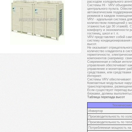
расходом холодильного агент
Cистемы HI - VRV объединяю
центрального пульта. Обеспе
автоматическим поддержани
режимов в каждом помещении
VRV - идеальная система дл
количеством помещений с ма
этажностью (до 30 этажей).
комфорту и экономичности р
гостиниц, школ и т. п.
VRV представляет собой са
систему кондиционирования 
высот.
Не оказывает отрицательног
количество хладагента в си
герметичности; электрическ
компонентов (например: свинец
Современная и гибкая интел
управления обеспечивает как
управление и мониторинг ра
средствами, или средствами
Интернет.
Системы VRV обеспечивают 
Компактные модульные нару
транспортировки, размещени
Если существует перепад вы
блоками, должны выполняться
Таблица перепада высот
Технические 
Инвертор
Производительность по хол
Производительность по теп
Потребляемая мощность на 