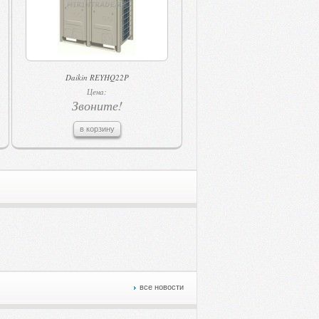
Daikin REYHQ22P
Цена:
Звоните!
в корзину
все новости