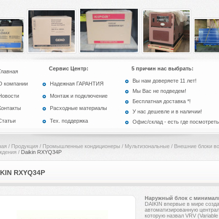
Сервис Центр:
5 причин нас выбрать:
Главная
Вы нам доверяете 11 лет!
О компании
Надежная ГАРАНТИЯ
Мы Вас не подведем!
Новости
Монтаж и подключение
Бесплатная доставка *!
Контакты
Расходные материалы
У нас дешевле и в наличии!
Статьи
Тех. поддержка
Офис/склад - есть где посмотреть
ная
/
Продукция
/
Промышленные кондиционеры
/
Мультизональные
/
Внешние блоки в
ждения
/
Daikin RXYQ34P
IKIN RXYQ34P
Наружный блок с минимал
DAIKIN впервые в мире созд
автоматизированную централ
которую назвал VRV (Variable