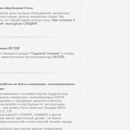
на оборудование Гесан
овые цены на наше оборудование: дизельные,
тростанции, дизель-генераторы Gesan. Мы
ем это- предоставим лучшую цену.
При покупке 2
лей- выгодные СКИДКИ
!
торы HUTER
е обновился раздел
"Садовой техники"
и теперь
ы замечательные мотокультиваторы
HUTER
подделок на дизель-генераторы, газогенераторами
ции
стившимися случаями покупки подделок под
дизель-генераторы, газогенераторы) KIPOR
ашивать у продавцов завод-изготовитель,
на коробке и в инструкции по эксплуатации
 - там должно быть написано: Концерн WUXI
O., Ltd.
од маркой G-POWER, HAMMER и другие
рые имеют идентичный дизайн - не имеют
офессиональной и качественной технике завода-
ельны при покупке дизель-генераторов!