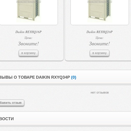
Daikin REYHQ16P
Daikin REYHQ20P
Цена:
Цена:
Звоните!
Звоните!
в корзину
в корзину
ЗЫВЫ О ТОВАРЕ DAIKIN RXYQ34P
(0)
нет отзывов
бавить отзыв
ВОСТИ