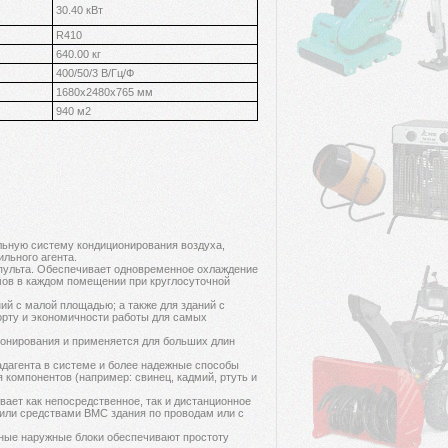
30.40 кВт
R410
640.00 кг
400/50/3 В/Гц/Ф
1680х2480х765 мм
940 м2
льную систему кондиционирования воздуха,
ильного агента.
 пульта. Обеспечивает одновременное охлаждение
ов в каждом помещении при круглосуточной
й с малой площадью; а также для зданий с
орту и экономичности работы для самых
онирования и применяется для больших длин
адагента в системе и более надежные способы
 компонентов (например: свинец, кадмий, ртуть и
ает как непосредственное, так и дистанционное
или средствами ВМС здания по проводам или с
ные наружные блоки обеспечивают простоту