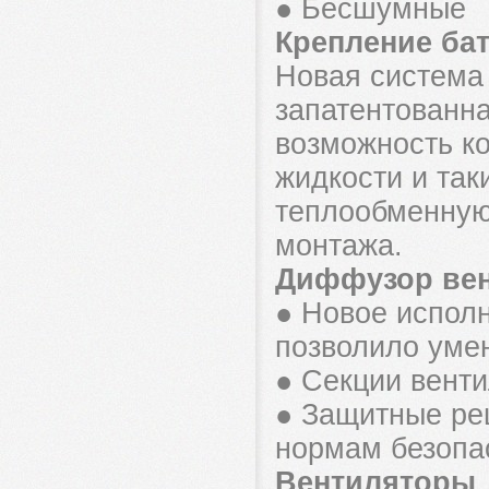
● Бесшумные
Крепление ба
Новая система
запатентованн
возможность ко
жидкости и та
теплообменную
монтажа.
Диффузор вен
● Новое испол
позволило уме
● Секции вент
● Защитные ре
нормам безопа
Вентиляторы