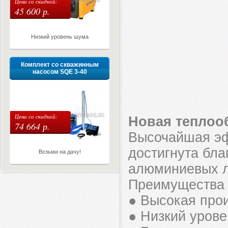
Цена со скидкой:
45 600 р.
Низкий уровень шума
Комплект со скважинным
насосом SQE 3-40
Цена со скидкой:
Новая теплоо
74 664 р.
Высочайшая эф
достигнута бл
Возьми на дачу!
алюминиевых л
Преимущества 
● Высокая прои
● Низкий урове