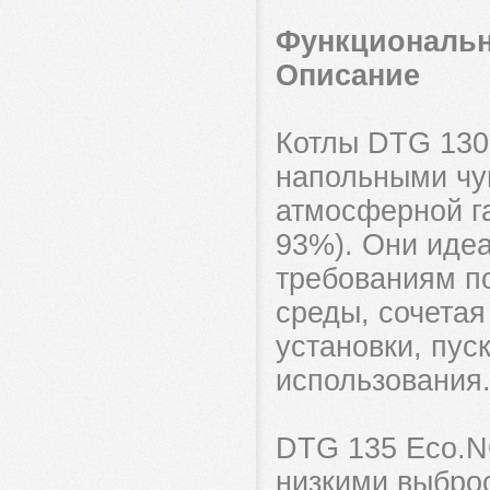
Функциональн
Описание
Котлы DTG 130
напольными чу
атмосферной га
93%). Они иде
требованиям п
среды, сочетая
установки, пус
использования
DTG 135 Eco.N
низкими выбро