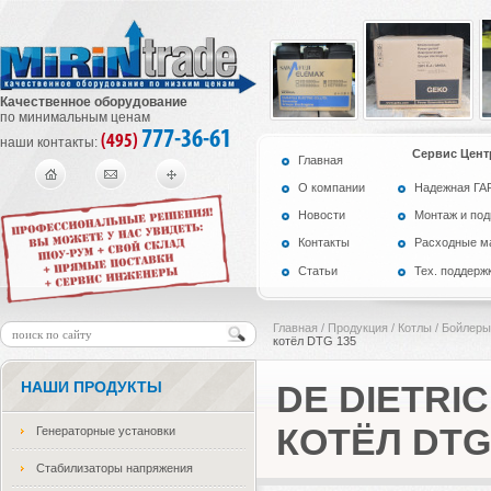
Качественное оборудование
по минимальным ценам
777-36-61
(495)
наши контакты:
Сервис Цент
Главная
О компании
Надежная Г
Новости
Монтаж и по
Контакты
Расходные м
Статьи
Тех. поддерж
Главная
/
Продукция
/
Котлы / Бойлеры
котёл DTG 135
НАШИ ПРОДУКТЫ
DE DIETR
КОТЁЛ DTG
Генераторные установки
Стабилизаторы напряжения