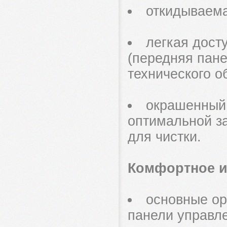
откидываема
легкая дост
(передняя пане
технического о
окрашенный 
оптимальной з
для чистки.
Комфортное и
основные ор
панели управл