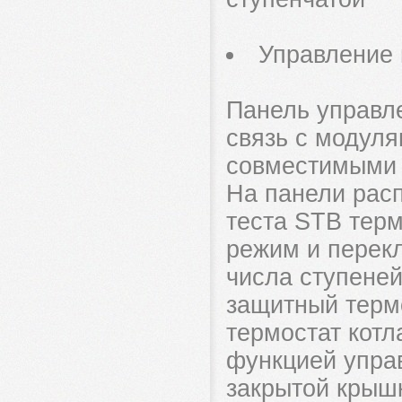
Управление 
Панель управл
связь с модул
совместимыми 
На панели рас
теста STB тер
режим и перек
числа ступеней
защитный термо
термостат кот
функцией упра
закрытой крышк