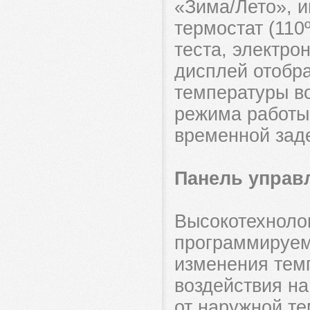
«Зима/Лето», 
термостат (110
теста, электро
дисплей отобр
температуры во
режима работы 
временной зад
Панель управл
Высокотехноло
программируем
изменения тем
воздействия на
от наружной т