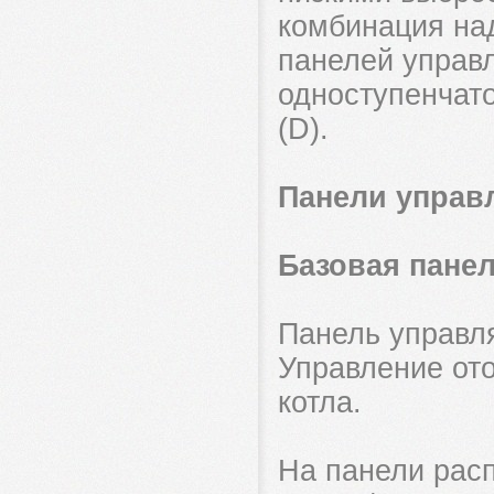
комбинация над
панелей управл
одноступенчато
(D).
Панели управ
Базовая панел
Панель управля
Управление от
котла.
На панели рас