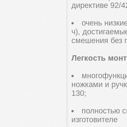
директиве 92/4
очень низки
ч), достигаемы
смешения без п
Легкость мон
многофункци
ножками и руч
130;
полностью с
изготовителе