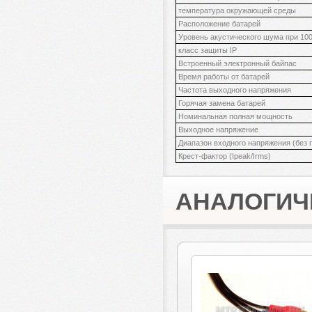
температура окружающей среды
Расположение батарей
Уровень акустического шума при 10
класс защиты IP
Встроенный электронный байпас
Время работы от батарей
Частота выходного напряжения
Горячая замена батарей
Номинальная полная мощность
Выходное напряжение
Диапазон входного напряжения (без
Крест-фактор (Ipeak/Irms)
АНАЛОГИЧ