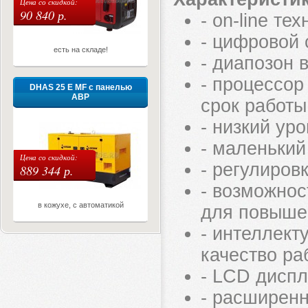
Цена со скидкой:
90 840 р.
- on-line т
- цифровой 
есть на складе!
- диапозон 
- процессор
DHAS 25 E MF с панелью
АВР
срок работы
- низкий ур
- маленький
Цена со скидкой:
- регулиров
889 344 р.
- возможнос
в кожухе, с автоматикой
для повыше
- интеллек
качество ра
- LCD диспл
- расширен