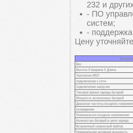
232 и други
- ПО управл
систем;
- поддержк
Цену уточняйте
Техничес
Вес
Высота X Ширина X Длина
Топология ИБП
подключение к сети
подключение нагрузки
Типовое время заряда батарей
Мощность встроенных батарей
Диапазон частоты входного напряже
охлаждение
Номинальное входное напряжение
Количество батарей в цепи заряда
Встроенный сервисный байпас
Номинальная активная мощность