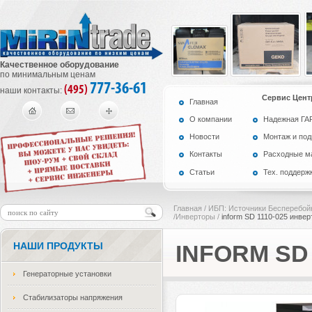
Качественное оборудование
по минимальным ценам
777-36-61
(495)
наши контакты:
Сервис Цент
Главная
О компании
Надежная Г
Новости
Монтаж и по
Контакты
Расходные м
Статьи
Тех. поддерж
Главная
/
ИБП: Источники Бесперебой
/Инверторы
/
inform SD 1110-025 инве
НАШИ ПРОДУКТЫ
INFORM SD
Генераторные установки
Стабилизаторы напряжения