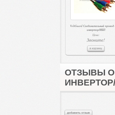
VoltGuard Соединительный провод 
инвертор/ИБП
Цена:
Звоните!
в корзину
ОТЗЫВЫ О 
ИНВЕРТОР
добавить отзыв