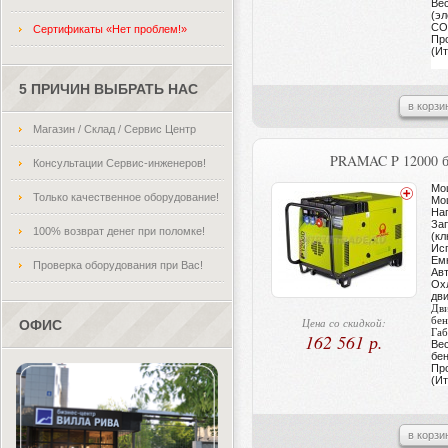
Ве
(эл
CON
Сертификаты «Нет проблем!»
Пр
(Ит
5 ПРИЧИН ВЫБРАТЬ НАС
в корзи
Магазин / Склад / Сервис Центр
PRAMAC P 12000 б
Консультации Сервис-инженеров!
Мо
Только качественное оборудование!
Мощ
На
Зап
100% возврат денег при поломке!
(к
Ис
Емк
Проверка оборудования при Вас!
Ав
Ох
дви
Дв
бен
Цена со скидкой:
ОФИС
Габ
162 561 р.
Ве
бен
Пр
(Ит
в корзи