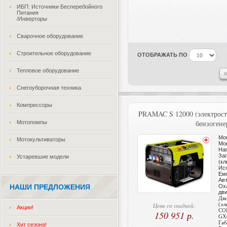
ИБП: Источники Бесперебойного
Питания
/Инверторы
Сварочное оборудование
Строительное оборудование
ОТОБРАЖАТЬ ПО
Тепловое оборудование
Снегоуборочная техника
Компрессоры
PRAMAC S 12000 (электрост
бензогене
Мотопомпы
Мо
Мотокультиваторы
Мощ
На
Зап
Устаревшие модели
(к
Ис
Емк
Ав
НАШИ ПРЕДЛОЖЕНИЯ
Ох
дви
Дв
(эл
Цена со скидкой:
Акции!
CON
150 951 р.
GX
Габ
Хит сезона!