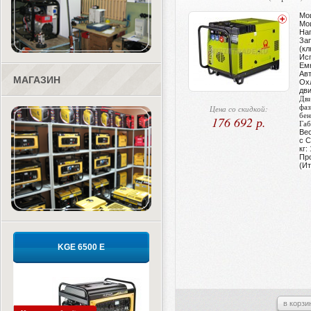
Мо
Мощ
На
Зап
(к
Ис
Емк
Ав
МАГАЗИН
Ох
дви
Дви
фаз
Цена со скидкой:
бен
176 692 р.
Габ
Ве
с 
кг:
Пр
(Ит
KGE 6500 E
в корзи