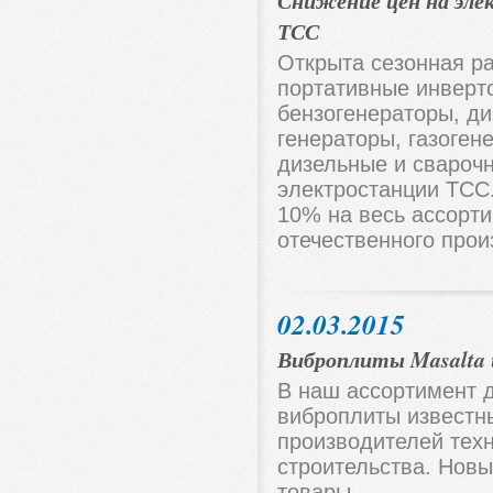
Снижение цен на эл
ТСС
Открыта сезонная р
портативные инверт
бензогенераторы, ди
генераторы, газоген
дизельные и свароч
электростанции ТСС
10% на весь ассорт
отечественного прои
02.03.2015
Виброплиты Masalta 
В наш ассортимент 
виброплиты известн
производителей тех
строительства. Новы
товары.