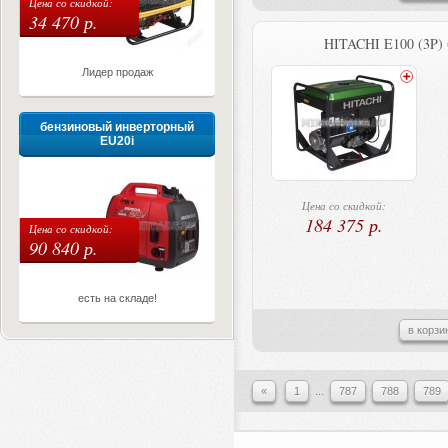
Цена со скидкой:
34 470 р.
HITACHI E100 (3P) 
Лидер продаж
бензиновый инверторный
EU20i
Цена со скидкой:
184 375 р.
Цена со скидкой:
90 840 р.
есть на складе!
в корзи
«
1
...
787
788
789