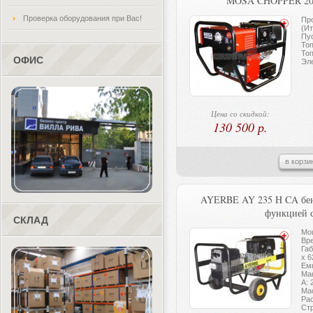
MOSA CHOPPER 200
Проверка оборудования при Вас!
Пр
(Ит
Пус
То
То
ОФИС
Эле
Цена со скидкой:
130 500 р.
в корзи
AYERBE AY 235 H CA бен
функцией 
СКЛАД
Мощ
Вре
Габ
x 6
Емк
Ма
А: 
Мас
Рас
Ст