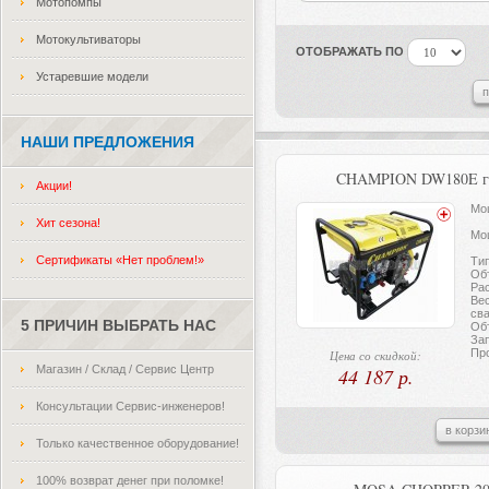
Мотопомпы
Мотокультиваторы
ОТОБРАЖАТЬ ПО
Устаревшие модели
НАШИ ПРЕДЛОЖЕНИЯ
CHAMPION DW180E ген
Акции!
Мо
Хит сезона!
Мощ
Сертификаты «Нет проблем!»
Тип
Объ
Рас
Ве
сва
5 ПРИЧИН ВЫБРАТЬ НАС
Об
Зап
Пр
Цена со скидкой:
Магазин / Склад / Сервис Центр
44 187 р.
Консультации Сервис-инженеров!
в корзи
Только качественное оборудование!
100% возврат денег при поломке!