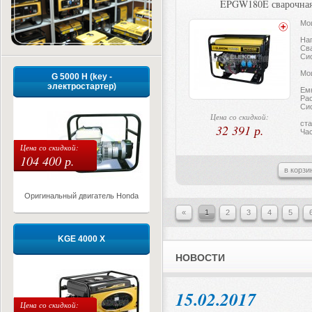
EPGW180E сварочная
Мощ
Нап
Сва
Си
Мощ
G 5000 H (key -
электростартер)
Емк
Рас
Си
Цена со скидкой:
ст
32 391 р.
Час
Цена со скидкой:
104 400 р.
в корзи
Оригинальный двигатель Honda
«
1
2
3
4
5
KGE 4000 X
НОВОСТИ
15.02.2017
Цена со скидкой: