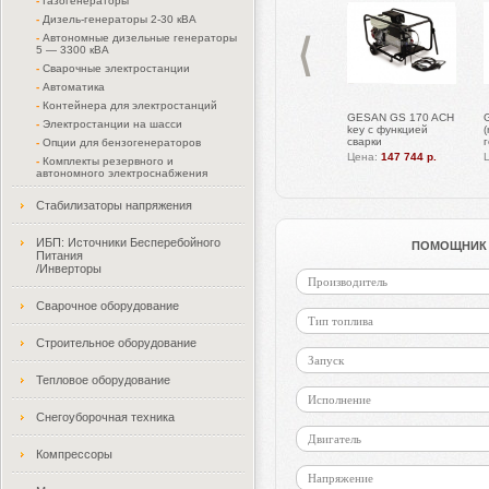
-
Газогенераторы
-
Дизель-генераторы 2-30 кВА
-
Автономные дизельные генераторы
5 — 3300 кВА
-
Сварочные электростанции
-
Автоматика
-
Контейнера для электростанций
GESAN GS 170 ACH
-
Электростанции на шасси
key с функцией
(
сварки
-
Опции для бензогенераторов
Цена:
147 744 р.
-
Комплекты резервного и
автономного электроснабжения
Стабилизаторы напряжения
ИБП: Источники Бесперебойного
ПОМОЩНИК 
Питания
/Инверторы
Производитель
Сварочное оборудование
Тип топлива
Строительное оборудование
Запуск
Тепловое оборудование
Исполнение
Снегоуборочная техника
Двигатель
Компрессоры
Напряжение