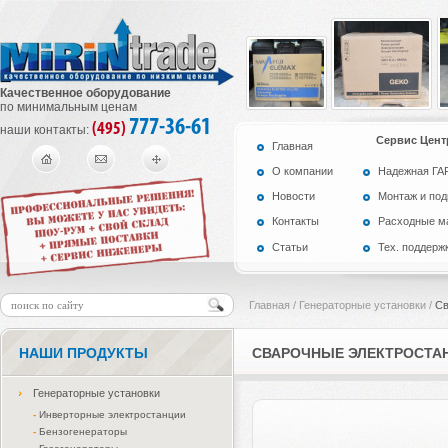
Качественное оборудование
по минимальным ценам
777-36-61
(495)
наши контакты:
Сервис Цент
Главная
О компании
Надежная Г
Новости
Монтаж и по
Контакты
Расходные м
Статьи
Тех. поддерж
Главная
/
Генераторные установки
/
Св
НАШИ ПРОДУКТЫ
СВАРОЧНЫЕ ЭЛЕКТРОСТА
Генераторные установки
-
Инверторные электростанции
-
Бензогенераторы