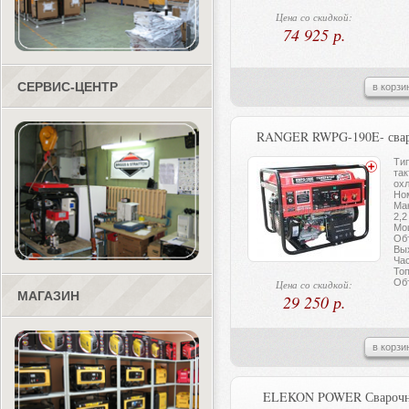
Цена со скидкой:
74 925 р.
СЕРВИС-ЦЕНТР
в корзи
RANGER RWPG-190E- сваро
Тип
та
ох
Но
Ма
2,2
Мощ
Об
Вы
Час
Топ
Объ
Цена со скидкой:
МАГАЗИН
29 250 р.
в корзи
ELEKON POWER Сварочны