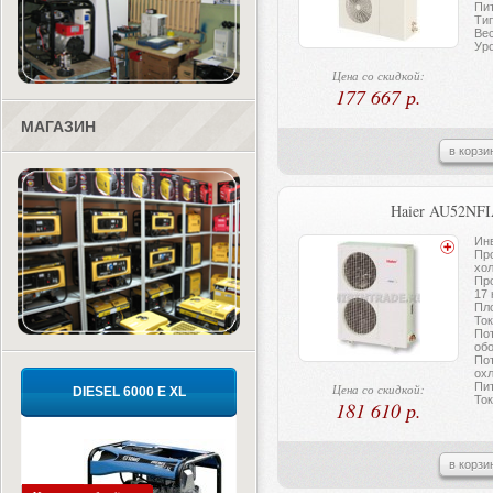
Пит
Тип
Вес
Ур
Цена со скидкой:
177 667 р.
МАГАЗИН
в корзи
Haier AU52NF
Инв
Пр
хол
Про
17 
Пл
Ток
По
обо
По
охл
Пит
Цена со скидкой:
DIESEL 6000 E XL
Ток
181 610 р.
в корзи