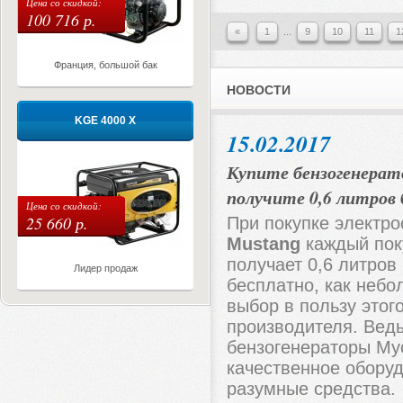
Цена со скидкой:
100 716 р.
«
1
...
9
10
11
1
Франция, большой бак
НОВОСТИ
KGE 4000 X
15.02.2017
Купите бензогенерат
получите 0,6 литров
Цена со скидкой:
25 660 р.
При покупке электро
Mustang
каждый пок
получает 0,6 литров
Лидер продаж
бесплатно, как небо
выбор в пользу этог
производителя. Вед
бензогенераторы Му
качественное обору
разумные средства.