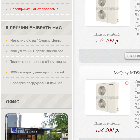
Про
13.
Сертификаты «Нет проблем!»
Ур
Вес
По
охл
Тип
5 ПРИЧИН ВЫБРАТЬ НАС
Ра
Пит
Цена со скидкой:
152 799 р.
Магазин / Склад / Сервис Центр
Консультации Сервис-инженеров!
в корзи
Только качественное оборудование!
McQuay MDS
100% возврат денег при поломке!
Инв
Проверка оборудования при Вас!
Пр
хол
Про
13.
Тип
ОФИС
Вес
Ра
По
обо
Ур
По
Цена со скидкой:
охл
158 300 р.