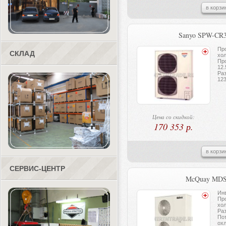
в корзи
Sanyo SPW-CR
Пр
СКЛАД
хол
Про
12.
Ра
12
Цена со скидкой:
170 353 р.
в корзи
СЕРВИС-ЦЕНТР
McQuay MDS
Инв
Пр
хол
Ра
По
охл