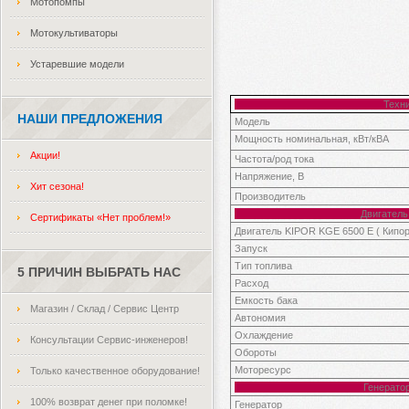
Мотопомпы
Мотокультиваторы
Устаревшие модели
Техни
НАШИ ПРЕДЛОЖЕНИЯ
Модель
Мощность номинальная, кВт/кВА
Акции!
Частота/род тока
Напряжение, В
Хит сезона!
Производитель
Двигатель KIPOR K
Сертификаты «Нет проблем!»
Двигатель KIPOR KGE 6500 E ( Кипор
Запуск
Тип топлива
5 ПРИЧИН ВЫБРАТЬ НАС
Расход
Емкость бака
Магазин / Склад / Сервис Центр
Автономия
Охлаждение
Консультации Сервис-инженеров!
Обороты
Моторесурс
Только качественное оборудование!
Генер
100% возврат денег при поломке!
Генератор