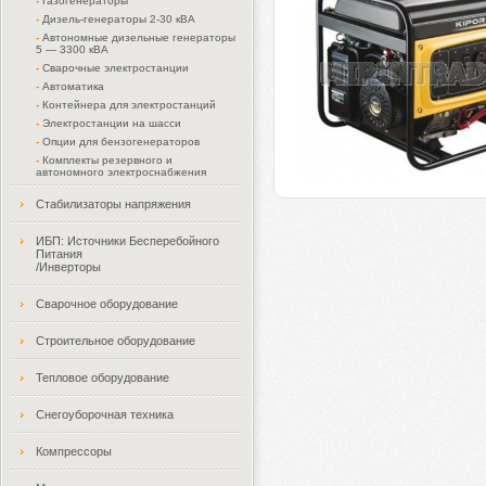
-
Газогенераторы
-
Дизель-генераторы 2-30 кВА
-
Автономные дизельные генераторы
5 — 3300 кВА
-
Сварочные электростанции
-
Автоматика
-
Контейнера для электростанций
-
Электростанции на шасси
-
Опции для бензогенераторов
-
Комплекты резервного и
автономного электроснабжения
Стабилизаторы напряжения
ИБП: Источники Бесперебойного
Питания
/Инверторы
Сварочное оборудование
Строительное оборудование
Тепловое оборудование
Снегоуборочная техника
Компрессоры