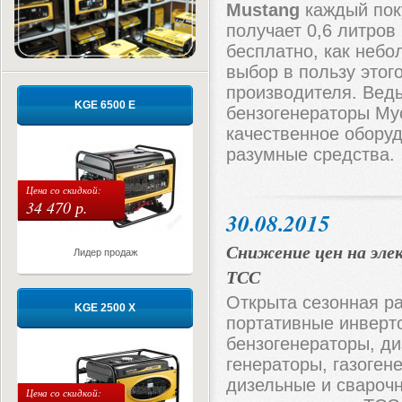
Mustang
каждый пок
получает 0,6 литров
бесплатно, как небо
выбор в пользу этог
производителя. Вед
KGE 6500 E
бензогенераторы Му
качественное обору
разумные средства.
Цена со скидкой:
34 470 р.
30.08.2015
Снижение цен на эл
Лидер продаж
ТСС
Открыта сезонная р
KGE 2500 X
портативные инверт
бензогенераторы, ди
генераторы, газоген
дизельные и свароч
Цена со скидкой: