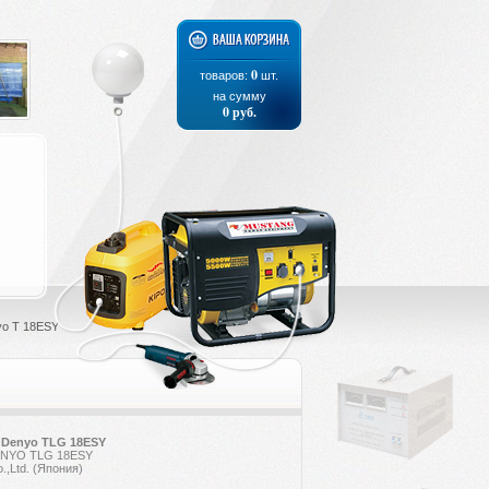
0
товаров:
шт.
на сумму
0
руб.
o T 18ESY
 Denyo TLG 18ESY
ENYO TLG 18ESY
,Ltd. (Япония)