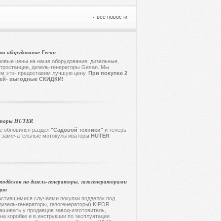
все новости
на оборудование Гесан
овые цены на наше оборудование: дизельные,
тростанции, дизель-генераторы Gesan. Мы
ем это- предоставим лучшую цену.
При покупке 2
лей- выгодные СКИДКИ
!
торы HUTER
е обновился раздел
"Садовой техники"
и теперь
ы замечательные мотокультиваторы
HUTER
подделок на дизель-генераторы, газогенераторами
ции
стившимися случаями покупки подделок под
дизель-генераторы, газогенераторы) KIPOR
ашивать у продавцов завод-изготовитель,
на коробке и в инструкции по эксплуатации