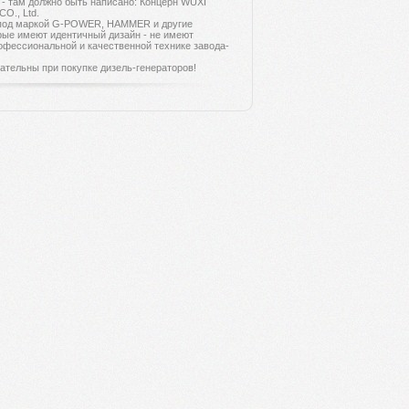
 - там должно быть написано: Концерн WUXI
O., Ltd.
од маркой G-POWER, HAMMER и другие
рые имеют идентичный дизайн - не имеют
офессиональной и качественной технике завода-
ельны при покупке дизель-генераторов!