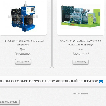
ТСС АД-10С-Т400-1РМ13 дизельный
GEN POWER GenPower GPR 2264 A
генератор
дизельный генератор
Цена:
Цена:
Звоните!
Звоните!
в корзину
в корзину
ЗЫВЫ О ТОВАРЕ DENYO T 18ESY ДИЗЕЛЬНЫЙ ГЕНЕРАТОР
(0)
нет отзывов
бавить отзыв