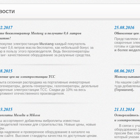
ВОСТИ
02.2017
25.08.2016
те бензогенератор Mustang и получите 0,6 литров
Обновление цен 
латно!
Представляем н
сварочные элек
покупке электростанции
Mustang
каждый покупатель
готовы и сдела
чает 0,6 литров масла бесплатно, как небольшой бонус за
и более моде
р в пользу этого производителя. Ведь бензогенераторы
анг- качественное оборудование за разумные средства.
08.2015
08.06.2015
ение цен на электростанции ТСС
Мотокультива
ыта сезонная распродажа на портативные инверторные
На нашем сайт
огенераторы, дизель-генераторы, газогенераторы, дизельные
туда добавлен
арочные электростанции ТСС. Скидки до 10% на весь
(Германия).
ртимент отечественного производителя.
03.2015
21.11.2014
оплиты Masalta и Mikasa
Остерегайтесь 
и электростан
ш ассортимент добавлены виброплиты известных
зводителей техники для строительства. Новые цены, новые
В связи с уча
ры.
оборудование (
да надежное и проверенное оборудование в каталоге на
просим Вас спр
м сайте. Высокие стандарты качества по доступным ценам.
который указан 