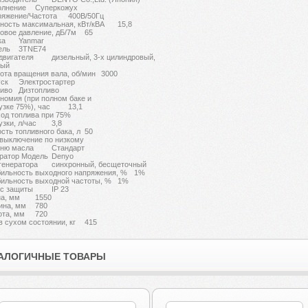
олнение
Суперкожух
яжение/Частота
400В/50Гц
ость максимальная, кВт/кВА
15,8
овое давление, дБ/7м
65
ка
Yanmar
ель
3TNE74
двигателя
дизельный, 3-х цилиндровый,
ный
ота вращения вала, об/мин
3000
ск
Электростартер
иво
Дизтопливо
номия (при полном баке и
узке 75%), час
13,1
од топлива при 75%
узки, л/час
3,8
сть топливного бака, л
50
 выключение по низкому
вню масла
Стандарт
ратор Модель
Denyo
генератора
синхронный, бесщеточный
ильность выходного напряжения, %
1%
ильность выходной частоты, %
1%
с защиты
IP 23
а, мм
1550
ина, мм
780
та, мм
720
в сухом состоянии, кг
415
АЛОГИЧНЫЕ ТОВАРЫ