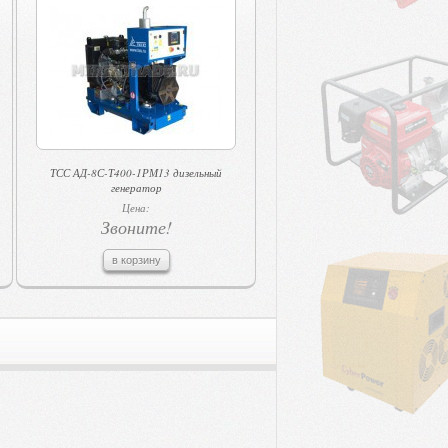
ТСС АД-8С-Т400-1РМ13 дизельный
генератор
Цена:
Звоните!
в корзину