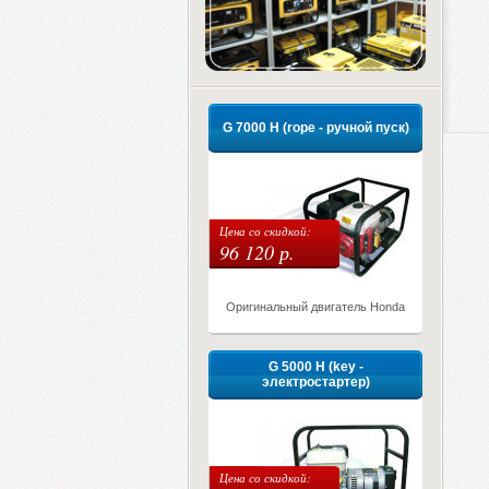
G 7000 H (rope - ручной пуск)
Цена со скидкой:
96 120 р.
Оригинальный двигатель Honda
G 5000 H (key -
электростартер)
Цена со скидкой: