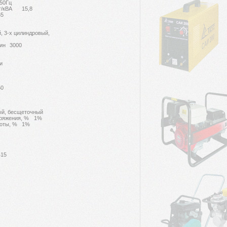
50Гц
т/кВА
15,8
5
, 3-х цилиндровый,
ин
3000
 и
0
й, бесщеточный
ряжения, %
1%
оты, %
1%
15