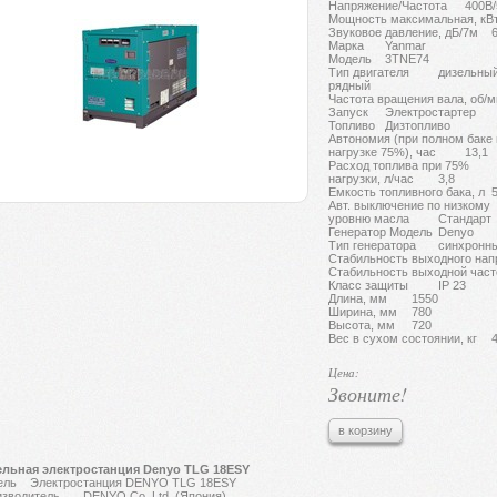
Напряжение/Частота
400В/
Мощность максимальная, кВ
Звуковое давление, дБ/7м
6
Марка
Yanmar
Модель
3TNE74
Тип двигателя
дизельный
рядный
Частота вращения вала, об/м
Запуск
Электростартер
Топливо
Дизтопливо
Автономия (при полном баке
нагрузке 75%), час
13,1
Расход топлива при 75%
нагрузки, л/час
3,8
Емкость топливного бака, л
5
Авт. выключение по низкому
уровню масла
Стандарт
Генератор Модель
Denyo
Тип генератора
синхронны
Стабильность выходного нап
Стабильность выходной част
Класс защиты
IP 23
Длина, мм
1550
Ширина, мм
780
Высота, мм
720
Вес в сухом состоянии, кг
4
Цена:
Звоните!
в корзину
ельная электростанция Denyo TLG 18ESY
ель
Электростанция DENYO TLG 18ESY
зводитель
DENYO Co.,Ltd. (Япония)