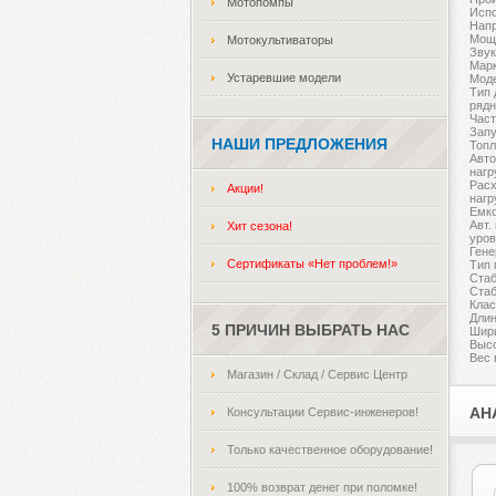
Мотопомпы
Исп
Напр
Мощн
Мотокультиваторы
Звук
Мар
Устаревшие модели
Мод
Тип 
ряд
Част
Запу
НАШИ ПРЕДЛОЖЕНИЯ
Топл
Авто
нагр
Расх
Акции!
нагр
Емко
Авт.
Хит сезона!
уро
Гене
Сертификаты «Нет проблем!»
Тип 
Стаб
Стаб
Клас
Длин
5 ПРИЧИН ВЫБРАТЬ НАС
Шир
Высо
Вес 
Магазин / Склад / Сервис Центр
АН
Консультации Сервис-инженеров!
Только качественное оборудование!
100% возврат денег при поломке!