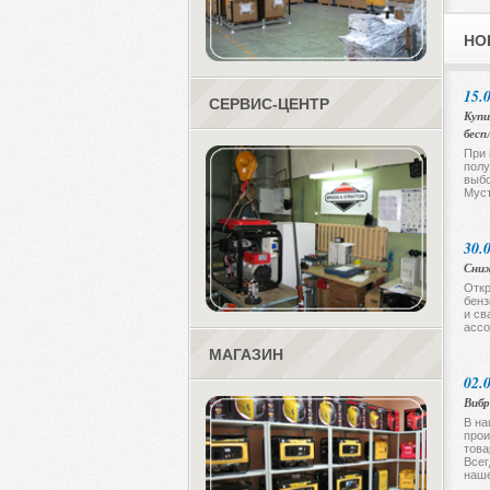
НО
15.
СЕРВИС-ЦЕНТР
Купи
бесп
При 
полу
выбо
Муст
30.
Сниж
Откр
бенз
и св
ассо
МАГАЗИН
02.
Вибр
В на
прои
това
Всег
наше