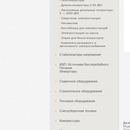
-
Газогенераторы
-
Дизель-генераторы 2-30 кВА
-
Автономные дизельные генераторы
5 — 3300 кВА
-
Сварочные электростанции
-
Автоматика
-
Контейнера для электростанций
-
Электростанции на шасси
-
Опции для бензогенераторов
-
Комплекты резервного и
автономного электроснабжения
Стабилизаторы напряжения
ИБП: Источники Бесперебойного
Питания
/Инверторы
Сварочное оборудование
Строительное оборудование
Тепловое оборудование
Снегоуборочная техника
Компрессоры
Диз
Мод
Прои