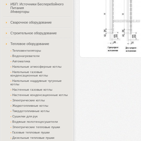
ИБП: Источники Бесперебойного
Питания
/Инверторы
Сварочное оборудование
Строительное оборудование
Тепловое оборудование
-
Тепловентиляторы
-
Водонагреватели
-
Автоматика
-
Напольные атмосферные котлы
-
Напольные газовые
конденсационные котлы
-
Напольные наддувные чугунные
котлы
-
Настенные газовые котлы
-
Настенные конденсационные котлы
-
Электрические котлы
-
Жидкотопливные котлы
-
Твердотопливные котлы
-
Сушилки для рук
-
Водяные полотенцесушители
-
Электрические тепловые пушки
-
Газовые тепловые пушки
-
Дизельные тепловые пушки