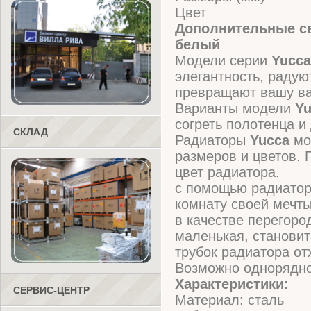
Цвет
Дополнительные св
белый
Модели серии
Yucca
элегантность, радую
превращают вашу ван
Варианты модели
Y
согреть полотенца и
СКЛАД
Радиаторы
Yucca
мо
размеров и цветов. 
цвет радиатора.
с помощью радиато
комнату своей мечты
в качестве перегоро
маленькая, становит
трубок радиатора от
Возможно однорядно
Характеристики:
СЕРВИС-ЦЕНТР
Материал: сталь