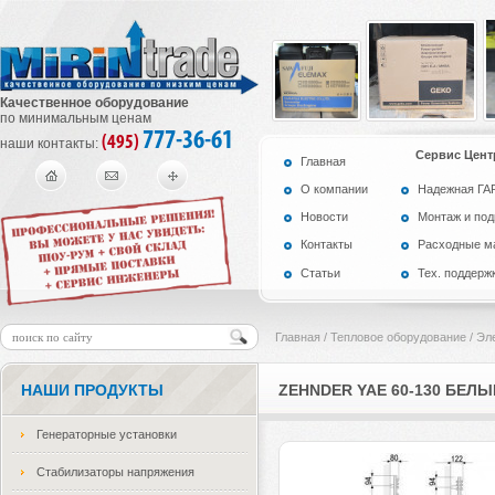
Качественное оборудование
по минимальным ценам
777-36-61
(495)
наши контакты:
Сервис Цент
Главная
О компании
Надежная Г
Новости
Монтаж и по
Контакты
Расходные м
Статьи
Тех. поддерж
Главная
/
Тепловое оборудование
/
Эл
НАШИ ПРОДУКТЫ
ZEHNDER YAE 60-130 БЕЛЫ
Генераторные установки
Стабилизаторы напряжения