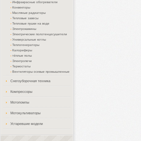
-
Инфракрасные обогреватели
-
Конвекторы
-
Масляные радиаторы
-
Тепловые завесы
-
Тепловые пушки на воде
-
Электрокамины
-
Электрические полотенцесушители
-
Универсальные котлы
-
Теплогенераторы
-
Калориферы
-
тёплые полы
-
Электропечи
-
Термостаты
-
Вентиляторы осевые промышленные
Снегоуборочная техника
Компрессоры
Мотопомпы
Мотокультиваторы
Устаревшие модели