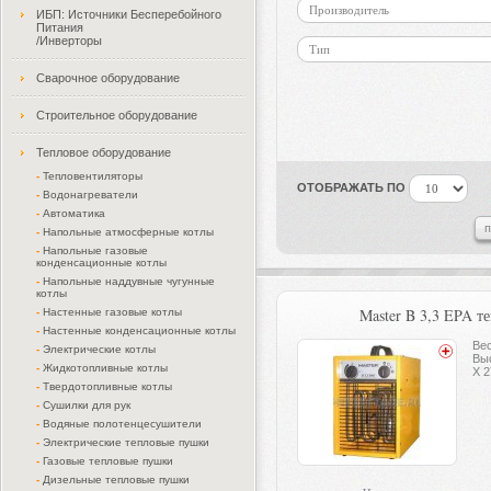
Производитель
ИБП: Источники Бесперебойного
Питания
/Инверторы
Тип
Сварочное оборудование
Строительное оборудование
Тепловое оборудование
-
Тепловентиляторы
ОТОБРАЖАТЬ ПО
-
Водонагреватели
-
Автоматика
-
Напольные атмосферные котлы
-
Напольные газовые
конденсационные котлы
-
Напольные наддувные чугунные
котлы
Master B 3,3 EPA т
-
Настенные газовые котлы
-
Настенные конденсационные котлы
Вес
-
Электрические котлы
Вы
-
Жидкотопливные котлы
X 2
-
Твердотопливные котлы
-
Сушилки для рук
-
Водяные полотенцесушители
-
Электрические тепловые пушки
-
Газовые тепловые пушки
-
Дизельные тепловые пушки