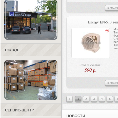
в корзи
Energy EN-513 те
Мощ
Ти
Фо
Спо
ве
Тип
эл
СКЛАД
Цена со скидкой:
590 р.
в корзи
«
1
2
3
4
5
СЕРВИС-ЦЕНТР
НОВОСТИ