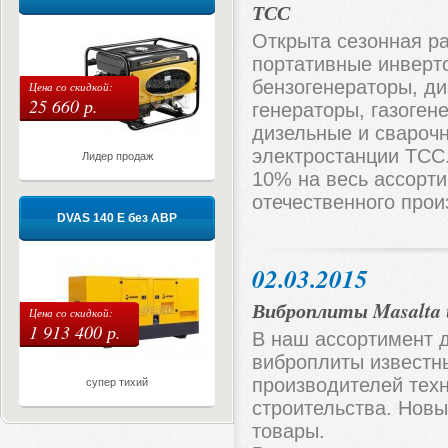
ТСС
Открыта сезонная р
портативные инверт
бензогенераторы, ди
Цена со скидкой:
25 660 р.
генераторы, газоген
дизельные и свароч
электростанции ТСС
Лидер продаж
10% на весь ассорт
отечественного прои
DVAS 140 E без АВР
02.03.2015
Виброплиты Masalta 
Цена со скидкой:
1 913 400 р.
В наш ассортимент 
виброплиты известн
производителей тех
супер тихий
строительства. Новы
товары.