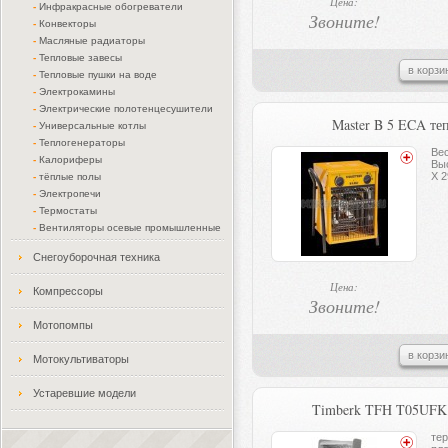
Цена:
-
Инфракрасные обогреватели
Звоните!
-
Конвекторы
-
Масляные радиаторы
-
Тепловые завесы
в корзи
-
Тепловые пушки на воде
-
Электрокамины
-
Электрические полотенцесушители
Master B 5 ECA те
-
Универсальные котлы
-
Теплогенераторы
Вес
-
Калориферы
Вы
X 2
-
тёплые полы
-
Электропечи
-
Термостаты
-
Вентиляторы осевые промышленные
Снегоуборочная техника
Цена:
Компрессоры
Звоните!
Мотопомпы
в корзи
Мотокультиваторы
Устаревшие модели
Timberk TFH T05UFK 
те