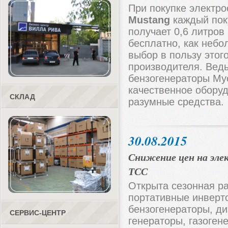
При покупке электро
Mustang
каждый пок
получает 0,6 литров
бесплатно, как небо
выбор в пользу этог
производителя. Вед
бензогенераторы Му
качественное обору
СКЛАД
разумные средства.
30.08.2015
Снижение цен на эл
ТСС
Открыта сезонная р
портативные инверт
бензогенераторы, ди
СЕРВИС-ЦЕНТР
генераторы, газоген