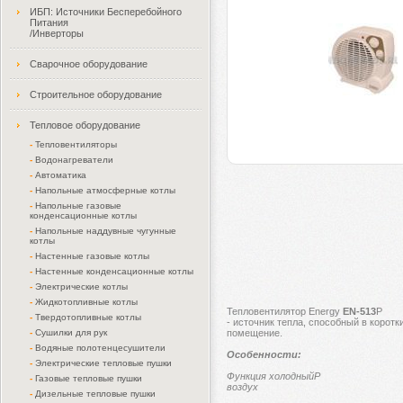
ИБП: Источники Бесперебойного
Питания
/Инверторы
Сварочное оборудование
Строительное оборудование
Тепловое оборудование
-
Тепловентиляторы
-
Водонагреватели
-
Автоматика
-
Напольные атмосферные котлы
-
Напольные газовые
конденсационные котлы
-
Напольные наддувные чугунные
котлы
-
Настенные газовые котлы
-
Настенные конденсационные котлы
-
Электрические котлы
-
Жидкотопливные котлы
Тепловентилятор
Energy
EN-513
P
-
Твердотопливные котлы
-
источник тепла, способный в коротк
-
Сушилки для рук
помещение.
-
Водяные полотенцесушители
Особенности:
-
Электрические тепловые пушки
Функция холодныйP
-
Газовые тепловые пушки
воздух
-
Дизельные тепловые пушки