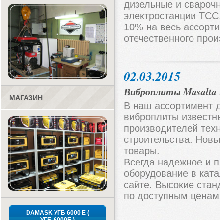
дизельные и свароч
электростанции ТСС
10% на весь ассорт
отечественного прои
02.03.2015
Виброплиты Masalta 
МАГАЗИН
В наш ассортимент 
виброплиты известн
производителей тех
строительства. Новы
товары.
Всегда надежное и 
оборудование в кат
сайте. Высокие стан
по доступным ценам
DAMASK УГБ 6000 Е (
УГБ-6000Е )