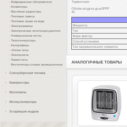
Термостат
-
Инфракрасные обогреватели
-
Конвекторы
Объём воздуха до,м3PPP
-
Масляные радиаторы
45
-
Тепловые завесы
-
Тепловые пушки на воде
Мощность
-
Электрокамины
Тип
-
Электрические полотенцесушители
-
Универсальные котлы
Форм-фактор
-
Теплогенераторы
Способ установки
-
Калориферы
Тип нагревательного элемента
-
тёплые полы
-
Электропечи
-
Термостаты
АНАЛОГИЧНЫЕ ТОВАРЫ
-
Вентиляторы осевые промышленные
Снегоуборочная техника
Компрессоры
Мотопомпы
Мотокультиваторы
Устаревшие модели