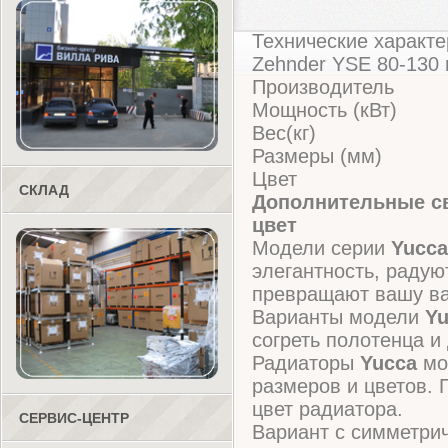
Технические характе
Zehnder YSE 80-130 
Производитель
Мощность (кВт)
Вес(кг)
Размеры (мм)
Цвет
СКЛАД
Дополнительные св
цвет
Модели серии
Yucca
элегантность, радую
превращают вашу ван
Варианты модели
Y
согреть полотенца и
Радиаторы
Yucca
мо
размеров и цветов. 
цвет радиатора.
СЕРВИС-ЦЕНТР
Вариант с симметри