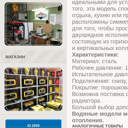
идеальными для уст
того, эта модель спо
отдыха, кухню или п
расположены симмет
для того, чтобы про
двухрядное исполне
состоящую из гориз
и вертикальных колл
Характеристики:
МАГАЗИН
Материал: сталь
Рабочее давление: 1
Испытательное давл
Подключение: снизу, 
Покрытие: порошков
Возможна поставка 
радиатора.
Большой выбор допо
Водяные модели мо
отопления.
IG 2600
АНАЛОГИЧНЫЕ ТОВАРЫ