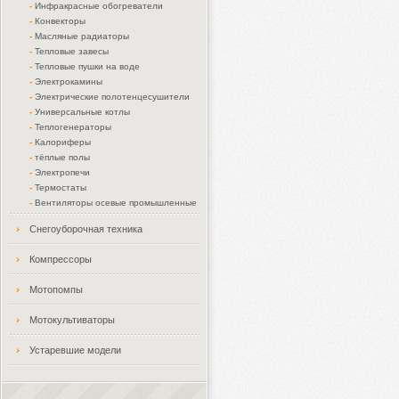
-
Инфракрасные обогреватели
-
Конвекторы
-
Масляные радиаторы
-
Тепловые завесы
-
Тепловые пушки на воде
-
Электрокамины
-
Электрические полотенцесушители
-
Универсальные котлы
-
Теплогенераторы
-
Калориферы
-
тёплые полы
-
Электропечи
-
Термостаты
-
Вентиляторы осевые промышленные
Снегоуборочная техника
Компрессоры
Мотопомпы
Мотокультиваторы
Устаревшие модели