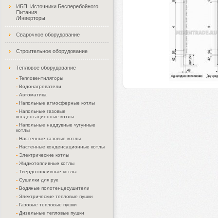
ИБП: Источники Бесперебойного
Питания
/Инверторы
Сварочное оборудование
Строительное оборудование
Тепловое оборудование
-
Тепловентиляторы
-
Водонагреватели
-
Автоматика
-
Напольные атмосферные котлы
-
Напольные газовые
конденсационные котлы
-
Напольные наддувные чугунные
котлы
-
Настенные газовые котлы
-
Настенные конденсационные котлы
-
Электрические котлы
-
Жидкотопливные котлы
-
Твердотопливные котлы
-
Сушилки для рук
-
Водяные полотенцесушители
-
Электрические тепловые пушки
-
Газовые тепловые пушки
-
Дизельные тепловые пушки