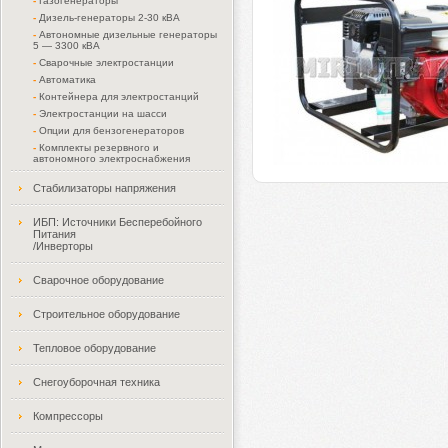
-
Газогенераторы
-
Дизель-генераторы 2-30 кВА
-
Автономные дизельные генераторы
5 — 3300 кВА
-
Сварочные электростанции
-
Автоматика
-
Контейнера для электростанций
-
Электростанции на шасси
-
Опции для бензогенераторов
-
Комплекты резервного и
автономного электроснабжения
Стабилизаторы напряжения
ИБП: Источники Бесперебойного
Питания
/Инверторы
Сварочное оборудование
Строительное оборудование
Тепловое оборудование
Снегоуборочная техника
Компрессоры