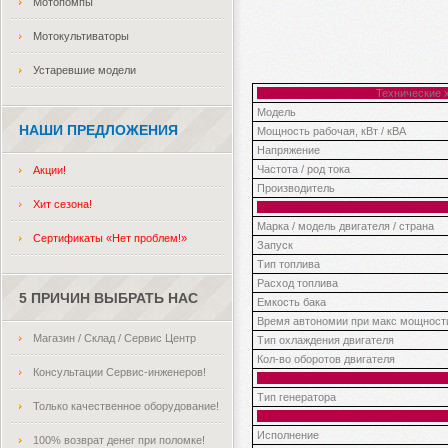
Мотопомпы
Мотокультиваторы
Устаревшие модели
Технические 
Модель
НАШИ ПРЕДЛОЖЕНИЯ
Мощность рабочая, кВт / кВА
Напряжение
Частота / род тока
Акции!
Производитель
Хит сезона!
Марка / модель двигателя / страна
Сертификаты «Нет проблем!»
Запуск
Тип топлива
Расход топлива
5 ПРИЧИН ВЫБРАТЬ НАС
Емкость бака
Время автономии при макс мощност
Магазин / Склад / Сервис Центр
Тип охлаждения двигателя
Кол-во оборотов двигателя
Консультации Сервис-инженеров!
Тип генератора
Только качественное оборудование!
Исполнение
100% возврат денег при поломке!