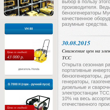
выбор в пользу этог
производителя. Вед
бензогенераторы Му
качественное обору
разумные средства.
VH 80
30.08.2015
Снижение цен на эл
Цена со скидкой:
43 000 р.
ТСС
Открыта сезонная р
двигатель Honda
портативные инверт
бензогенераторы, ди
генераторы, газоген
G 7000 H (rope - ручной пуск)
дизельные и свароч
электростанции ТСС
10% на весь ассорт
отечественного прои
Цена со скидкой: