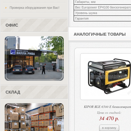
Габариты, мм
Вес Europower EP4100 бензогенерато
Проверка оборудования при Вас!
Уровень шума
Гарантия
ОФИС
АНАЛОГИЧНЫЕ ТОВАРЫ
СКЛАД
KIPOR KGE 6500 E бензогенера
Цена со скидкой:
34 470 р.
в корзину